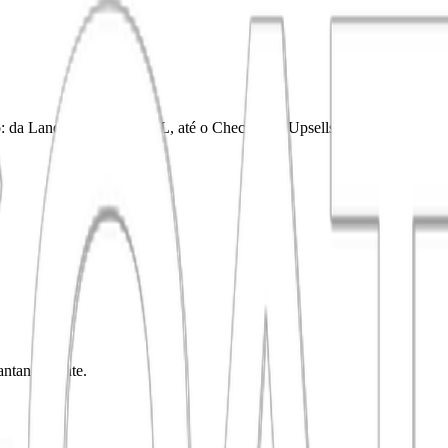
o: da Landing Page ao VSL, até o Checkout e Upsells.
tantaneamente.