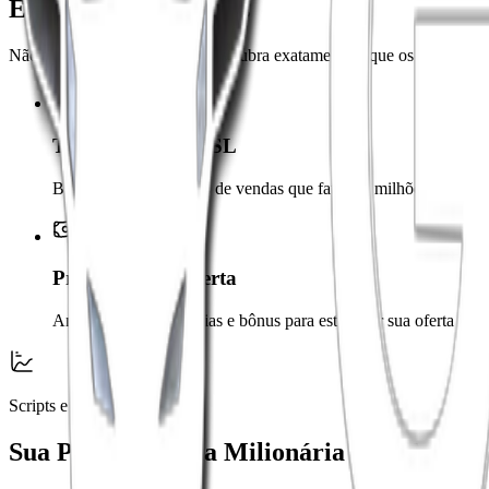
Estratégias Validadas
Não tente reinventar a roda. Descubra exatamente o que os top player
Transcrições de VSL
Baixe scripts de vídeos de vendas que faturam milhões com um 
Precificação e Oferta
Analise tickets, garantias e bônus para estruturar sua oferta irresi
Scripts e Estratégias
Sua Próxima Ideia Milionária Está Aqui