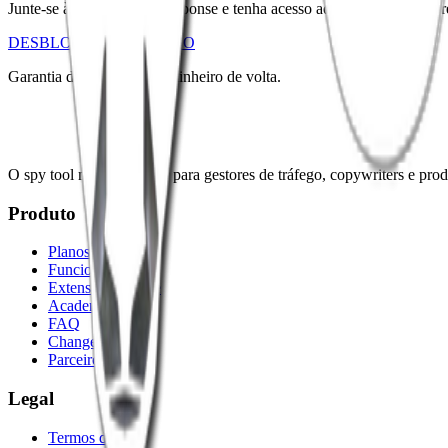
Junte-se à elite do direct response e tenha acesso ao nosso acervo sec
DESBLOQUEAR ACESSO
Garantia de 7 dias ou seu dinheiro de volta.
O spy tool mais completo para gestores de tráfego, copywriters e produ
Produto
Planos e Preços
Funcionalidades
Extensão Chrome
Academy
FAQ
Changelog
Parceiros
Legal
Termos de Uso