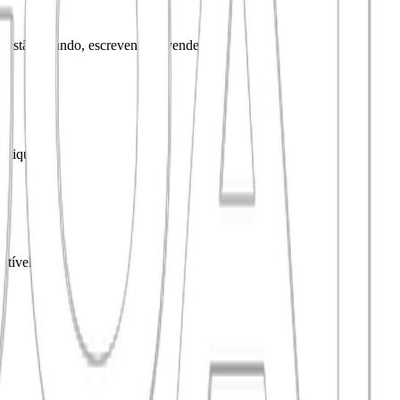
s estão falando, escrevendo e vendendo.
clique.
stível.