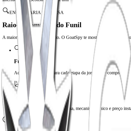
ENGENHARIA REVERSA
Raio-X Completo do Funil
A maioria vê apenas o anúncio. O GoatSpy te mostra o iceberg inteir
Funil Completo
Acesse links diretos para cada etapa da jornada de compra.
DNA da Oferta
Identificamos o nicho, promessa, mecanismo único e preço ins
MODELAGEM