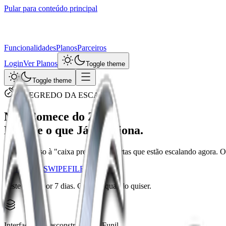
Pular para conteúdo principal
Funcionalidades
Planos
Parceiros
Login
Ver Planos
Toggle theme
Toggle theme
O SEGREDO DA ESCALA
Não Comece do Zero.
Modele o que Já Funciona.
Tenha acesso à "caixa preta" das ofertas que estão escalando agora. 
ACESSAR SWIPEFILE
Teste grátis por 7 dias. Cancele quando quiser.
Interface de Desconstrução de Funil