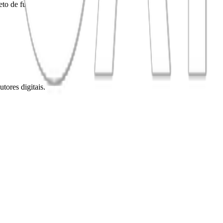
reto de funis vencedores.
tores digitais.