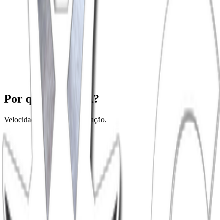
Por que usar a IA?
Velocidade e precisão na criação.
Transcrição Automática