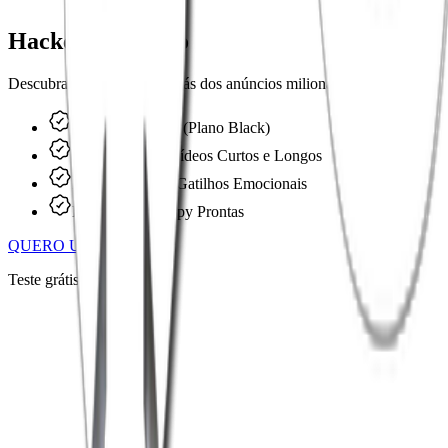
Hackeie o Código
Descubra os segredos por trás dos anúncios milionários.
Análise Ilimitada (Plano Black)
Transcrição de Vídeos Curtos e Longos
Identificação de Gatilhos Emocionais
Estruturas de Copy Prontas
QUERO USAR A IA
Teste grátis por 7 dias.
Funciona em qualquer idioma?