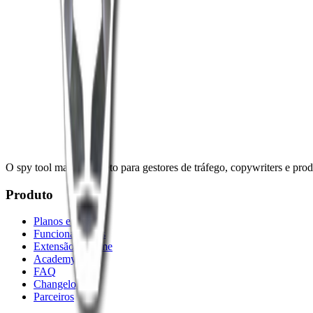
Quanto tempo leva?
Tem limite de uso?
A IA escreve o anúncio pra mim?
Ainda tem dúvidas?
Entre em contato →
O spy tool mais completo para gestores de tráfego, copywriters e produ
Produto
Planos e Preços
Funcionalidades
Extensão Chrome
Academy
FAQ
Changelog
Parceiros